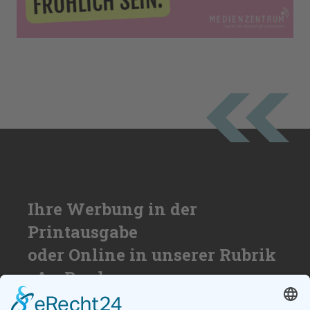
Ihre Werbung in der
Printausgabe
oder Online in unserer Rubrik
»An Bord«