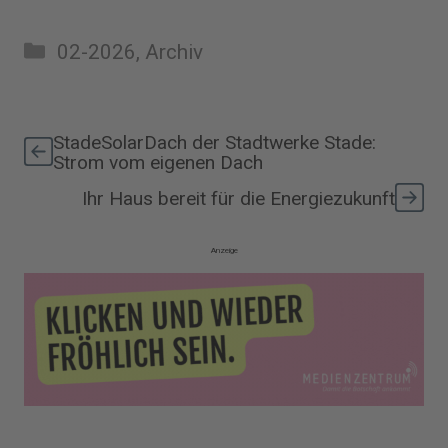
Kategorien
02-2026
,
Archiv
StadeSolarDach der Stadtwerke Stade:
Strom vom eigenen Dach
Ihr Haus bereit für die Energiezukunft
Anzeige