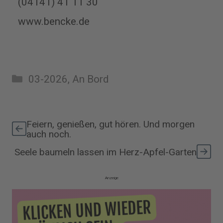
(04141) 41 11 30
www.bencke.de
Kategorien
03-2026
,
An Bord
Feiern, genießen, gut hören. Und morgen
auch noch.
Seele baumeln lassen im Herz-Apfel-Garten
Anzeige