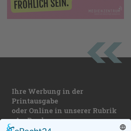
Ihre Werbung in der
Printausgabe
oder Online in unserer Rubrik
»An Bord«