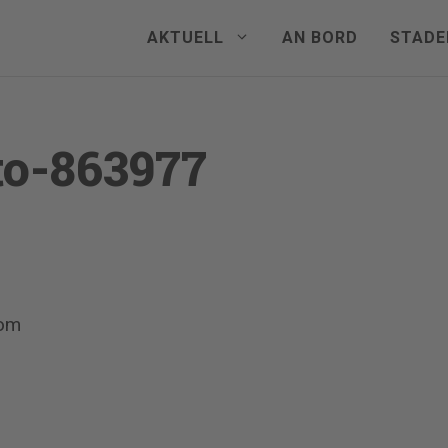
AKTUELL
AN BORD
STADE
to-863977
com