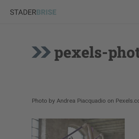
Zum
Inhalt
springen
pexels-pho
Photo by Andrea Piacquadio on
Pexels.