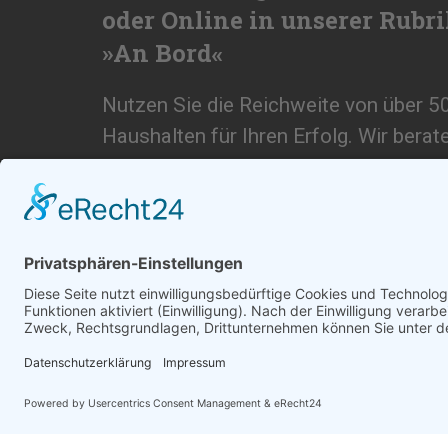
oder Online in unserer Rubr
»An Bord«
Nutzen Sie die Reichweite von über 5
Haushalten für Ihren Erfolg. Wir berat
und erstellen ihnen ein individuelles A
SCHREIBEN SIE UNS
© 2026
medienzentrum-stade.de