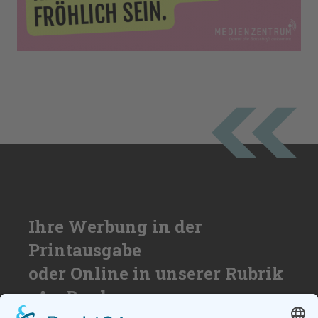
Ihre Werbung in der
Printausgabe
oder Online in unserer Rubrik
»An Bord«