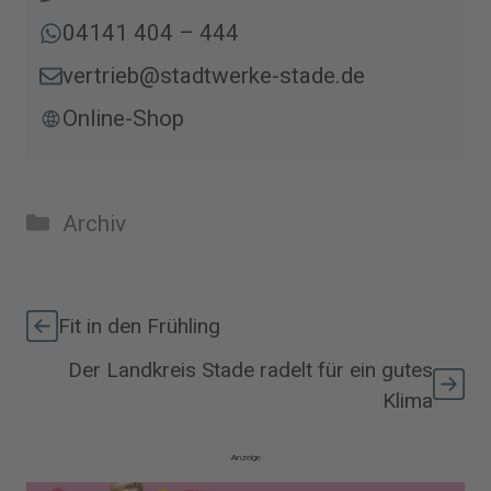
04141 404 – 444
vertrieb@stadtwerke-stade.de
Online-Shop
Kategorien
Archiv
Fit in den Frühling
Der Landkreis Stade radelt für ein gutes
Klima
Anzeige