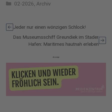
Kategorien
02-2026
,
Archiv
Jeder nur einen wönzigen Schlock!
Das Museumsschiff Greundiek im Stader
Hafen: Maritimes hautnah erleben
Anzeige