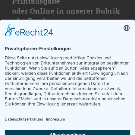
Printausgabe
oder Online in unserer Rubrik
»An Bord«
Nutzen Sie die Reichweite von über
50.000 Haushalten für Ihren Erfolg. Wir
beraten Sie gerne und erstellen ihnen ein
individuelles Angebot.
SCHREIBEN SIE UNS
© 2026
medienzentrum-stade.de
Barrierefreiheitserklärung
Impressum