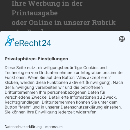
Ihre Werbung in der
Printausgabe
oder Online in unserer Rubrik
»An Bord«
Nutzen Sie die Reichweite von über
50.000 Haushalten für Ihren Erfolg. Wir
beraten Sie gerne und erstellen ihnen ein
individuelles Angebot.
SCHREIBEN SIE UNS
© 2026
medienzentrum-stade.de