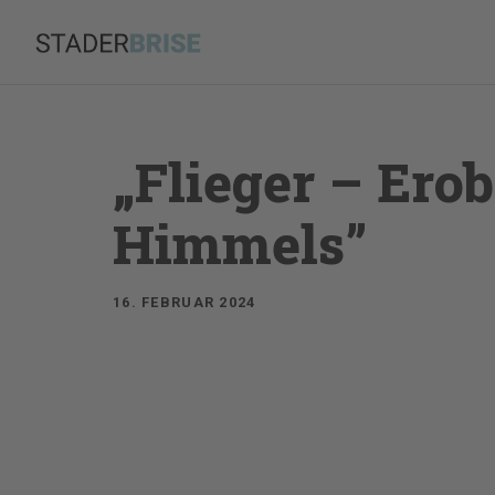
Zum
Inhalt
springen
„Flieger – Ero
Himmels”
16. FEBRUAR 2024