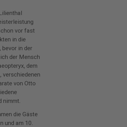
ilienthal
isterleistung
schon vor fast
ten in die
, bevor in der
lich der Mensch
aeopteryx, dem
l, verschiedenen
arate von Otto
hiedene
d nimmt.
mmen die Gäste
en und am 10.