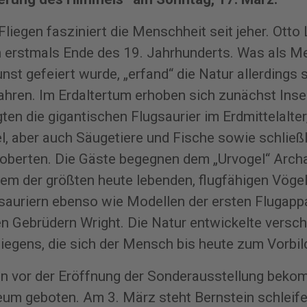
iegen fasziniert die Menschheit seit jeher. Otto L
hn erstmals Ende des 19. Jahrhunderts. Was als Me
nst gefeiert wurde, „erfand“ die Natur allerdings 
ahren. Im Erdaltertum erhoben sich zunächst Insek
gten die gigantischen Flugsaurier im Erdmittelalter
l, aber auch Säugetiere und Fische sowie schließ
oberten. Die Gäste begegnen dem „Urvogel“ Arch
inem der größten heute lebenden, flugfähigen Vöge
sauriern ebenso wie Modellen der ersten Flugapp
den Gebrüdern Wright. Die Natur entwickelte versc
liegens, die sich der Mensch bis heute zum Vorbil
n vor der Eröffnung der Sonderausstellung beko
um geboten. Am 3. März steht Bernstein schleif