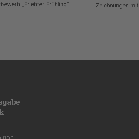
bewerb „Erlebter Frühling“
Zeichnungen mit
sgabe
ik
0.000