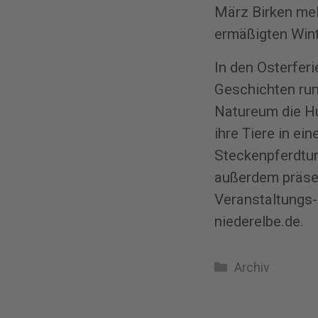
März Birken mel
ermäßigten Wint
In den Osterfer
Geschichten run
Natureum die Hu
ihre Tiere in e
Steckenpferdtur
außerdem präsen
Veranstaltungs-
niederelbe.de
.
Kategorien
Archiv