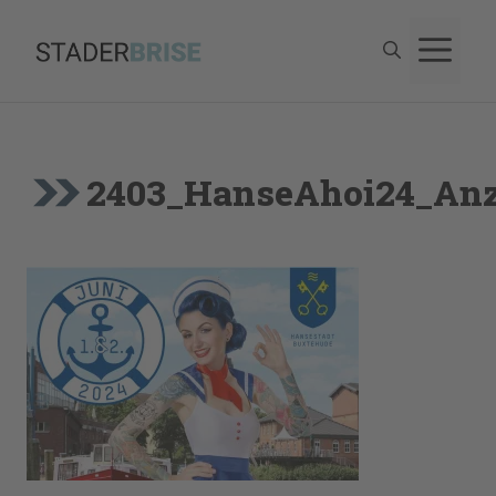
Zum
M
Inhalt
springen
2403_HanseAhoi24_Anz_