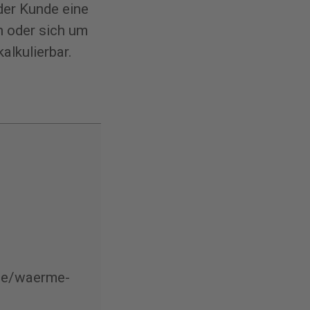
er Kunde eine
n oder sich um
alkulierbar.
ie/waerme-