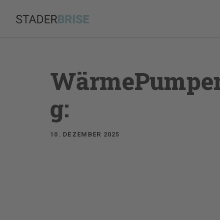
Zum
Inhalt
springen
WärmePumpen
g:
10. DEZEMBER 2025