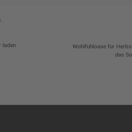
v
r laden
Wohlfühloase für Herbs
das So