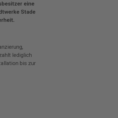
sbesitzer eine
dtwerke Stade
rheit.
anzierung,
hlt lediglich
allation bis zur