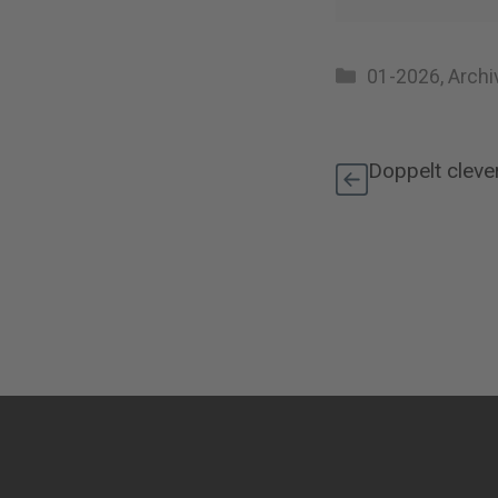
Kategorien
01-2026
,
Archi
Doppelt cleve