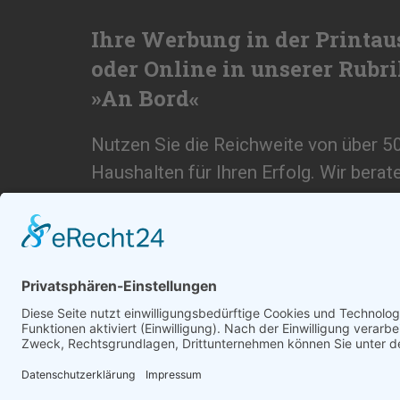
Ihre Werbung in der Printau
oder Online in unserer Rubr
»An Bord«
Nutzen Sie die Reichweite von über 5
Haushalten für Ihren Erfolg. Wir berat
und erstellen ihnen ein individuelles A
SCHREIBEN SIE UNS
© 2026
medienzentrum-stade.de