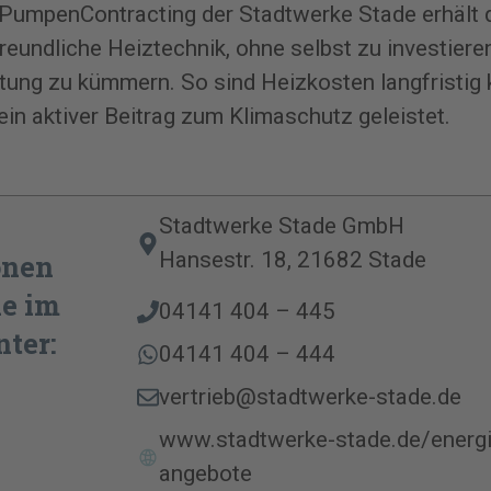
umpenContracting der Stadtwerke Stade erhält d
reundliche Heiztechnik, ohne selbst zu investiere
tung zu kümmern. So sind Heizkosten langfristig k
in aktiver Beitrag zum Klimaschutz geleistet.
Stadtwerke Stade GmbH
Hansestr. 18, 21682 Stade
onen
ie im
04141 404 – 445
ter:
04141 404 – 444
vertrieb@stadtwerke-stade.de
www.stadtwerke-stade.de/energ
angebote