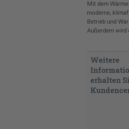
Mit dem WärmeP
moderne, klimaf
Betrieb und War
Außerdem wird e
Weitere
Informati
erhalten S
Kundencen