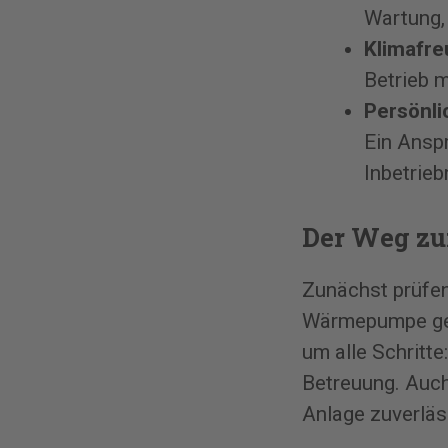
Wartung, 
Klimafr
Betrieb 
Persönli
Ein Anspr
Inbetrie
Der Weg z
Zunächst prüfen
Wärmepumpe gee
um alle Schritte
Betreuung. Auch
Anlage zuverläss