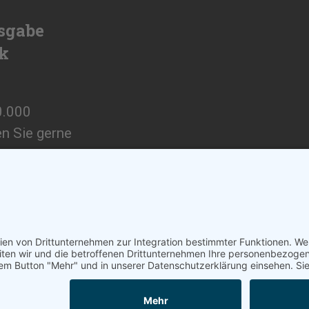
sgabe
ik
0.000
en Sie gerne
ngebot.
Barrierefreiheitser