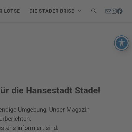
R LOTSE
DIE STADER BRISE
ür die Hansestadt Stade!
lebendige Umgebung. Unser Magazin
urberichten,
tens informiert sind.