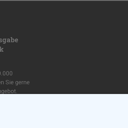
sgabe
ik
0.000
en Sie gerne
ngebot.