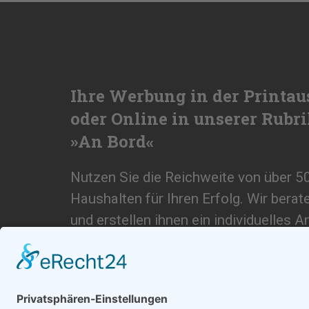
Ihre Werbung in der Printau
oder Online in unserer Rubr
»An Bord«
Nutzen Sie die Reichweite von über 5
Haushalten für Ihren Erfolg. Wir berat
und erstellen ihnen ein individuelles A
SCHREIBEN SIE UNS