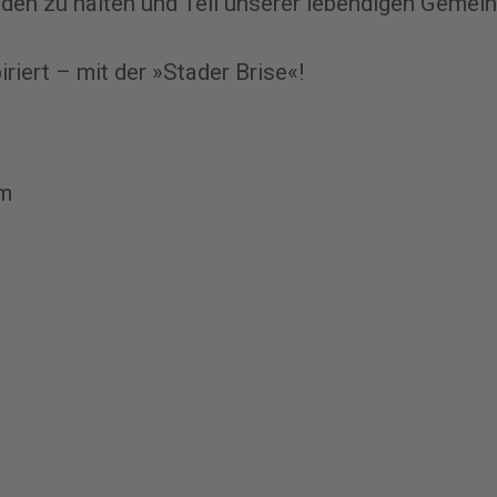
den zu halten und Teil unserer lebendigen Gemein
iriert – mit der »Stader Brise«!
um
G